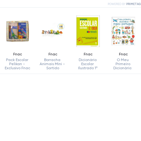
POWERED BY
PRIMETAG
Fnac
Fnac
Fnac
Fnac
Pack Escolar 
Borracha 
Dicionário 
O Meu 
Pelikan - 
Animais Mini - 
Escolar 
Primeiro 
Exclusivo Fnac
Sortido
Ilustrado 1º 
Dicionário: 
Ciclo - 
Inglês-
Português
Português