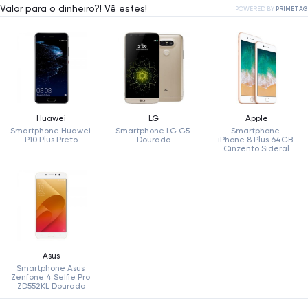
Valor para o dinheiro?! Vê estes!
POWERED BY
PRIMETAG
Huawei
LG
Apple
Smartphone Huawei 
Smartphone LG G5 
Smartphone 
P10 Plus Preto
Dourado
iPhone 8 Plus 64GB 
Cinzento Sideral
Asus
Smartphone Asus 
Zenfone 4 Selfie Pro 
ZD552KL Dourado